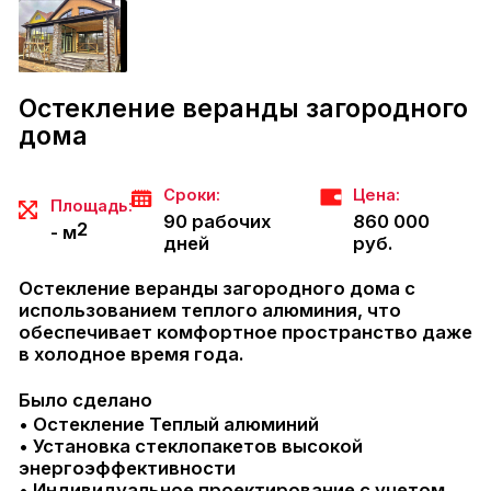
Остекление веранды загородного
дома
О
Сроки:
Цена:
Площадь:
М
90 рабочих
860 000
2
- м
дней
руб.
б.
Остекление веранды загородного дома с
использованием теплого алюминия, что
Б
обеспечивает комфортное пространство даже
т
в холодное время года.
мм
и
(
Было сделано
т.
д
• Остекление Теплый алюминий
Д
• Установка стеклопакетов высокой
энергоэффективности
Б
• Индивидуальное проектирование с учетом