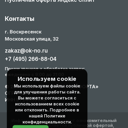
Контакты
г. Воскресенск
Московская улица, 32
zakaz@ok-no.ru
+7 (495) 266-88-04
Прием звонков и обработка заявок:
ежедневно с 9:00 до 21:00
Используем cookie
Мы используем файлы cookie
© 2026 ООО «ПРАКТИКА КОМФОРТА»
для улучшения работы сайта.
ОГРН 1217700488015
Вы можете согласиться с
ИНН 9724059968
использованием всех cookie
или отклонить. Подробнее в
нашей
Политике
Информация на сайте носит ознакомительный
конфиденциальности
.
характер и не является публичной офертой,