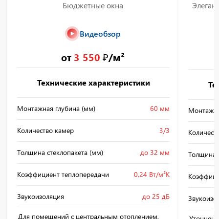
Бюджетные окна
Элегант
Видеобзор
от
3 550
₽/м²
Технические характеристики
Те
Монтажная глубина (мм)
60 мм
Монтажна
Количество камер
3/3
Количест
Толщина стеклопакета (мм)
до 32 мм
Толщина 
Коэффициент теплопередачи
0,24 Вт/м²К
Коэффици
Звукоизоляция
до 25 дБ
Звукоизо
Для помещений с центральным отоплением,
Утонченн