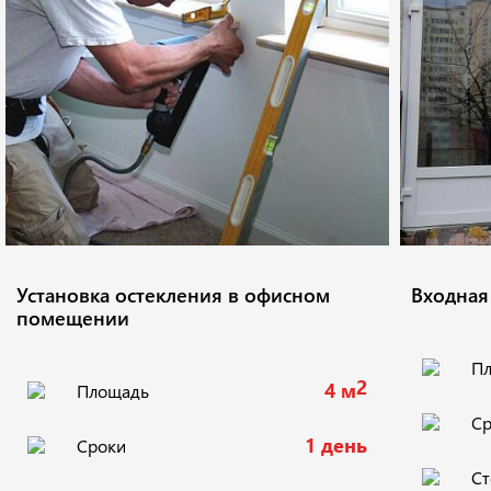
Установка остекления в офисном
Входная
помещении
П
2
4 м
Площадь
Ср
1 день
Сроки
Ст