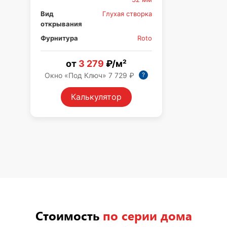
Вид
Глухая створка
Ви
открывания
от
Фурнитура
Roto
Фу
от
3 279
₽/м²
?
Окно «Под Ключ» 7 729 ₽
Ок
Калькулятор
Стоимость
по серии дома