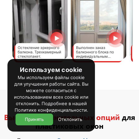
Остекление эркерного
Выполнен заказ
Ка
балкона. Трехкамерный
балконного блока по
де
стеклопакет.
индивидуальным
ус
размерам
Используем cookie
Мы используем файлы cookie
для улучшения работы сайта. Вы
можете согласиться с
использованием всех cookie или
отклонить. Подробнее в нашей
Политике конфиденциальности
.
Выбор дополнительных опций
для
Принять
Отклонить
пластиковых окон