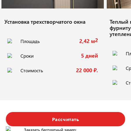
Установка трехстворчатого окна
Теплый 
фурниту
утеплени
2
2,42 м
Площадь
П
5 дней
Сроки
Ср
22 000 ₽.
Стоимость
Ст
Рассчитать
Заказать бесплатный замер: