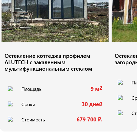
Остекление коттеджа профилем
Остекле
ALUTECH с закаленным
загород
мультифункциональным стеклом
П
2
9 м
Площадь
Ср
30 дней
Сроки
Ст
679 700 ₽.
Стоимость