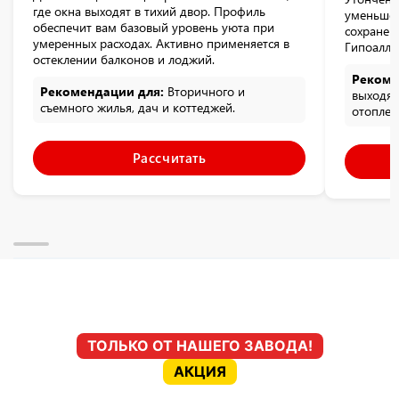
где окна выходят в тихий двор. Профиль
уменьше
обеспечит вам базовый уровень уюта при
сохранен
умеренных расходах. Активно применяется в
Гипоалле
остеклении балконов и лоджий.
Рекоме
Рекомендации для:
Вторичного и
выходящ
съемного жилья, дач и коттеджей.
отоплен
Рассчитать
ТОЛЬКО ОТ НАШЕГО ЗАВОДА!
АКЦИЯ