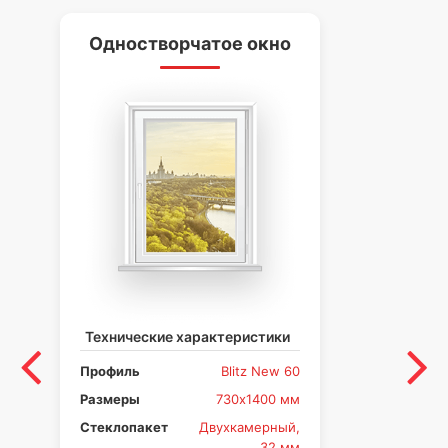
Одностворчатое окно
Д
Технические характеристики
Те
Профиль
Blitz New 60
Пр
Размеры
730х1400 мм
Ра
Стеклопакет
Двухкамерный,
Ст
32 мм