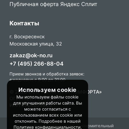
Публичная оферта Яндекс Сплит
Контакты
г. Воскресенск
Московская улица, 32
zakaz@ok-no.ru
+7 (495) 266-88-04
Прием звонков и обработка заявок:
ежедневно с 9:00 до 21:00
Используем cookie
© 2026 ООО «ПРАКТИКА КОМФОРТА»
Мы используем файлы cookie
ОГРН 1217700488015
для улучшения работы сайта. Вы
ИНН 9724059968
можете согласиться с
использованием всех cookie или
отклонить. Подробнее в нашей
Информация на сайте носит ознакомительный
Политике конфиденциальности
.