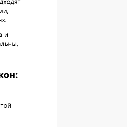
дходят
ми,
х.
а и
альны,
кон:
отой