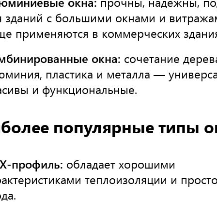
юминиевые окна:
прочны, надёжны, по
я зданий с большими окнами и витража
ще применяются в коммерческих здания
мбинированные окна:
сочетание дерев
юминия, пластика и металла — универс
асивы и функциональные.
более популярные типы о
Х-профиль:
обладает хорошими
рактеристиками теплоизоляции и прост
да.