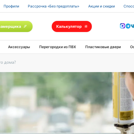
Профили
Рассрочка «Без предоплаты»
Акции и скидки
Спосо
замерщика
Калькулятор
Аксессуары
Перегородки из ПВХ
Пластиковые двери
О
го дома?