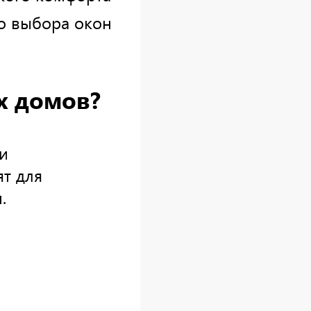
о выбора окон
х домов?
и
ят для
.