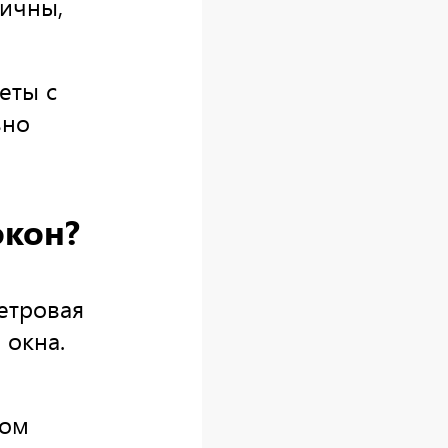
ичны,
еты с
вно
окон?
етровая
 окна.
ном