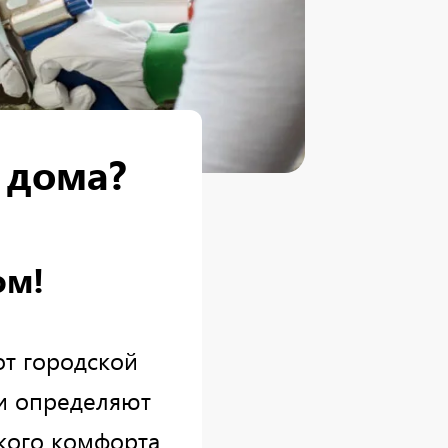
 дома?
ом!
т городской
ни определяют
кого комфорта