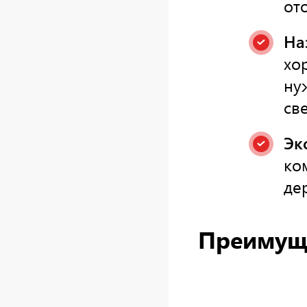
от
На
хо
ну
све
Эк
ко
де
Преимуще