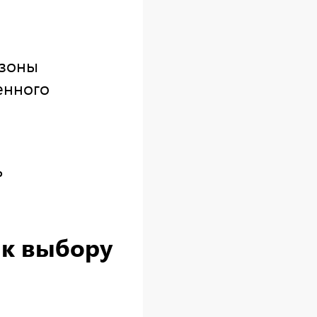
 зоны
енного
ь
 к выбору