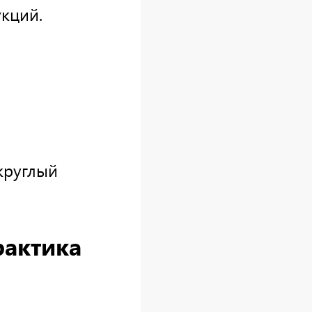
кций.
круглый
актика