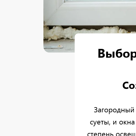
Выбор
Со
Загородный
суеты, и окн
степень осве