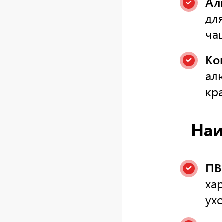
Ал
дл
ча
Ко
ал
кр
Наи
ПВ
ха
ухо