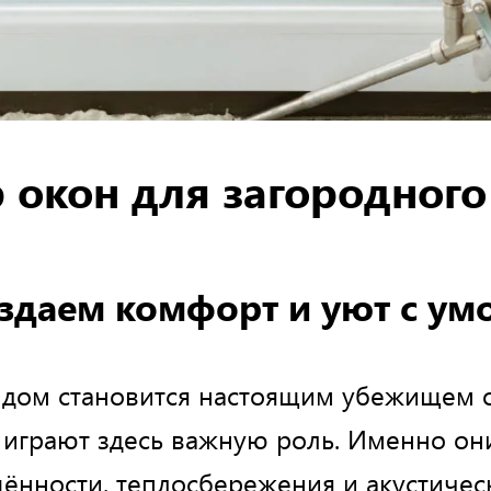
 окон для загородного
здаем комфорт и уют с ум
 дом становится настоящим убежищем о
а играют здесь важную роль. Именно о
щённости, теплосбережения и акустичес