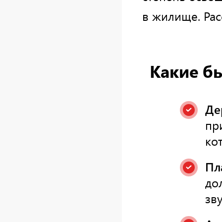
в жилище. Ра
Какие б
Де
пр
ко
Пл
до
зв