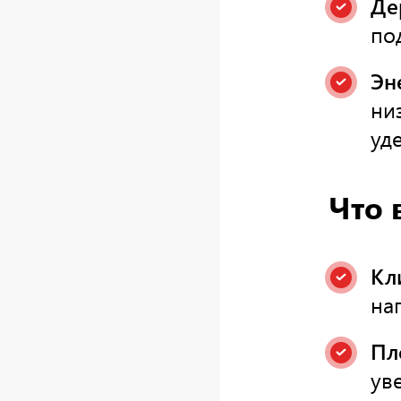
Де
по
Эн
ни
уд
Что 
Кл
на
Пл
ув