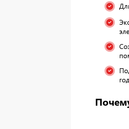
Дл
Эк
эл
Со
по
По
год
Почем