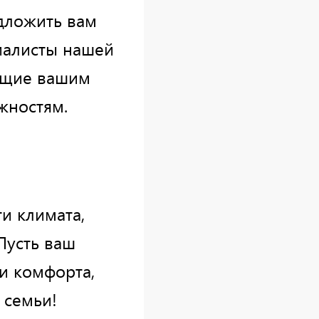
дложить вам
иалисты нашей
ющие вашим
жностям.
и климата,
Пусть ваш
и комфорта,
 семьи!