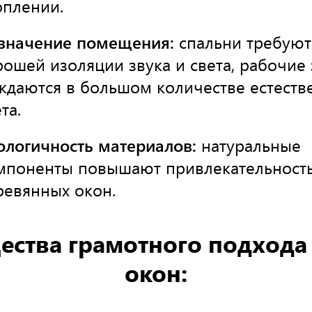
оплении.
значение помещения:
спальни требуют
рошей изоляции звука и света, рабочие
ждаются в большом количестве естеств
та.
ологичность материалов:
натуральные
мпоненты повышают привлекательност
ревянных окон.
ства грамотного подхода
окон: